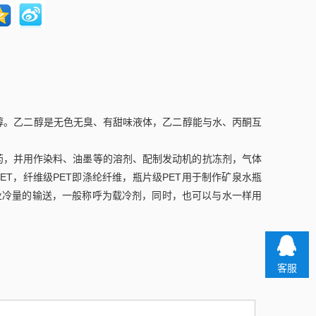
的二元醇。乙二醇是无色无臭、有甜味液体，乙二醇能与水、丙酮互
药，并用作染料、油墨等的溶剂、配制发动机的抗冻剂，气体
T，纤维级PET即涤纶纤维，瓶片级PET用于制作矿泉水瓶
业冷量的输送，一般称呼为载冷剂，同时，也可以与水一样用
客服