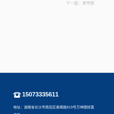
下一篇：苯甲醇
硫化钠
15073335611
地址：湖南省长沙市雨花区香樟路819号万坤图财富