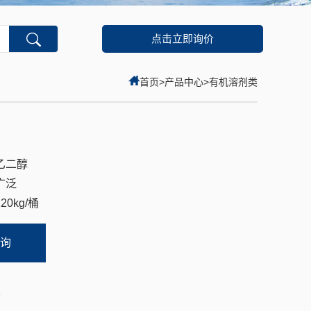
点击立即询价
首页
>
产品中心
>
有机溶剂类
乙二醇
广泛
20kg/桶
询
1