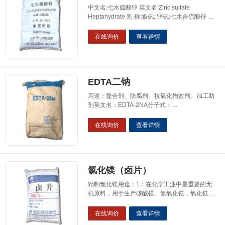
中文名:七水硫酸锌 英文名:Zinc sulfate
Heptahydrate 别 称:皓矾; 锌矾;七水合硫酸锌 化
学式:ZnSO4·7(H2O)物化性质性状 无色斜方晶
系棱柱状结晶。熔点 100℃相对密度 1.957溶解
在线询价
查看详情
性 易溶于水。微溶于醇和甘油。 用途用作
媒染剂、木材防腐剂、造纸工业漂白剂，还用于
医药、人造纤维、电解、电镀、农药及生产锌盐
等
EDTA二钠
用途：鳌合剂、防腐剂、抗氧化增效剂、加工助
剂英文名：EDTA-2NA分子式：
C10H14N2Na2O8•2H2O 分子量：M＝373.2结
构式：HOOCH2C、CH2COONa、N-CH2-
在线询价
查看详情
CH2-N、HOOCH2C、CH2COONa性状：四乙
酸二钠盐是一种白色结晶粉末，含有2个结晶
水，干燥时容易失去结晶水，水溶性好，5％水
溶液的PH值为4-6，难溶于乙醇、等
氯化镁（卤片）
精制氯化镁用途：1：在化学工业中是重要的无
机原料，用于生产碳酸镁、氢氧化镁，氧化镁等
镁产品等。 2：在冶金工业中用于生产金属镁、
液氯和高纯镁砂并是制造耐火材料和砌炉臂的粘
在线询价
查看详情
合剂，制造二号熔剂和冶炼金属镁的原料以及铸