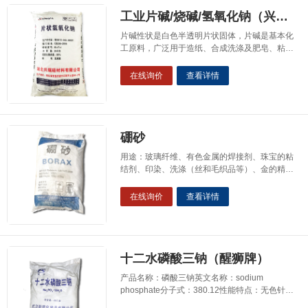
油状液体，凝
工业片碱/烧碱/氢氧化钠（兴瑞牌）
片碱性状是白色半透明片状固体，片碱是基本化
工原料，广泛用于造纸、合成洗涤及肥皂、粘胶
纤维、人造丝及绵织品等轻纺工业方面，农药、
染料、橡胶和化学工业方面、石油钻探，精炼石
在线询价
查看详情
油油脂和提炼焦油的石油工业，以及国防工业、
机械工业、木材加工、冶金工业，医药工业及城
市建设等方面。还用于制造化学品、纸张、肥皂
和洗涤
硼砂
用途：玻璃纤维、有色金属的焊接剂、珠宝的粘
结剂、印染、洗涤（丝和毛织品等）、金的精
制、化妆品、农药、肥料、硼砂皂、防腐剂、防
冻剂和医学用消毒剂等方面也有广泛的应用。硼
在线询价
查看详情
砂是制取含硼化合物的基本原料，几乎所有的含
硼化物都可经硼砂来制得。它们在冶金、钢铁、
机械、军工、刀具、造纸、电子管、化工及纺织
等部门中
十二水磷酸三钠（醒狮牌）
产品名称：磷酸三钠英文名称：sodium
phosphate分子式：380.12性能特点：无色针状
六方晶系结晶。可溶于水，不溶于有机溶剂；相