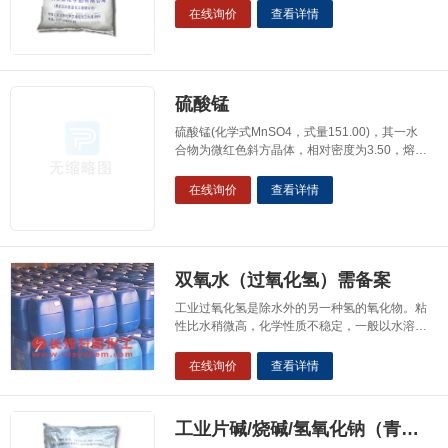
对密度1.62（20摄氏度）：熔点73.3-76.7摄氏
在线询价
查看详情
度（分解）：在干燥空气中风华，100摄氏度时
即失去十二个结晶水而成无水物（Na3PO4）。
水溶液呈碱性，对皮肤有一定的侵蚀作用。用
途：在冶金、化工、
硫酸锰
硫酸锰(化学式MnSO4，式量151.00)，其一水
合物为微红色斜方晶体，相对密度为3.50，熔点
为700℃，易溶于水，不溶于乙醇。其以多种水
合物的形式存在。硫酸锰在850℃时开始分解，
在线询价
查看详情
因受热程度不同，可放出SO3，SO2或氧气，残
余物有二氧化锰（MnO2）或四氧化三锰
(Mn3O4)。硫酸锰的结晶水合物加热到280℃
时，都可以失去自身的结晶水
双氧水（过氧化氢）需备案
工业过氧化氢是除水外的另一种氢的氧化物。粘
性比水稍微高，化学性质不稳定，一般以水溶液
形式存放，其水溶液俗称双氧水。过氧化氢有很
强的氧化性，且具弱酸性。其分子式为H2O2。
在线询价
查看详情
低浓度（如3%）的工业过氧化氢，主要用于杀
菌及外用的医疗用途，例如作为伤口消毒。检验
血液的最佳比率：6%的双氧水加上0.005%的亚
工业片碱/烧碱/氢氧化钠（青化牌）
甲蓝。至于较