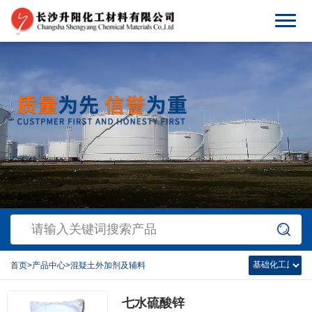
首页
>
产品中心
>
混疑土外加剂及辅料
七水硫酸锌