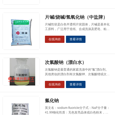
造行业的应用等。3：在印染纺织行业可用助剂
添加，4：医药行业用氯化镁制成“卤干”可作药
用。5：
片碱/烧碱/氢氧化钠（中盐牌）
片碱性状是白色半透明片状固体，片碱是基本化
工原料，广泛用于造纸、合成洗涤及肥皂、粘胶
纤维、人造丝及绵织品等轻纺工业方面，农药、
染料、橡胶和化学工业方面、石油钻探，精炼石
在线询价
查看详情
油油脂和提炼焦油的石油工业，以及国防工业、
机械工业、木材加工、冶金工业，医药工业及城
市建设等方面。还用于制造化学品、纸张、肥皂
和洗涤
次氯酸钠（漂白水）
次氯酸钠是最普通的家庭洗涤中的“氯”漂白剂。
其他类似的漂白剂有次氯酸钾、次氯酸锂或次氯
酸钙，次溴酸钠或次碘酸钠、含氯的氧化物溶
液，氯化的磷酸三钠、三氯异氰尿酸钠或钾等，
在线询价
查看详情
但在家庭洗涤中通常不使用。漂白剂是能破坏发
色体系或产生一个助色基团的变体。次氯酸钠主
要用于漂白、工业废水处理、造纸、纺织、制
氟化钠
药、精细
英文名：sodium fluoricle分子式：NaF分子量：
41.99物化性质：无色发亮晶体或白色粉末，比