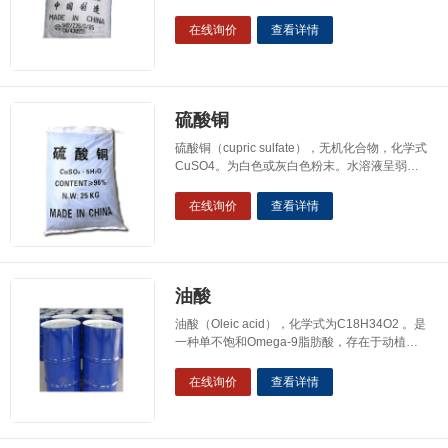
重2.25，熔点993摄氏度沸点1695摄氏度。溶于
水、氢氟酸，微融于醇。水溶液星呈弱减性，溶
在线询价
查看详情
于氢氟酸而成氟化氢钠，能腐蚀玻璃。有毒！主
要用途：涂装工业中作磷化促进剂，使磷化液稳
定，磷化细化，改良磷化膜性能。铝及其合金磷
化中封闭
硫酸铜
硫酸铜（cupric sulfate），无机化合物，化学式
CuSO4。为白色或灰白色粉末。水溶液呈弱酸
性，显蓝色。但从水溶液中结晶时，生成蓝色的
五水硫酸铜（CuSO4·5H2O，又称胆矾），此
在线询价
查看详情
原理可用于检验水的存在。受热失去结晶水后分
解，在常温常压下很稳定，不潮解，在干燥空气
中会逐渐风化。硫酸铜是制备其他含铜化合物的
重要原料。
油酸
油酸（Oleic acid），化学式为C18H34O2 。是
一种单不饱和Omega-9脂肪酸，存在于动植物
体内。将油酸加氢加成得到硬脂酸。油酸的双键
反式异构体称为反油酸。纯油酸为无色油状液
在线询价
查看详情
体，有动物油或植物油气味，久置空气中颜色逐
渐变深，工业品为黄色到红色油状液体，有猪油
气味。工业油酸出厂检验报告外观：微黄色透明